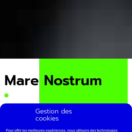
Mare Nostrum
Fondée par Valérie Thomas, MARE NOSTRUM
Gestion des
créée et diffuse des œuvres artistiques
cookies
contemporaines (théâtre, vidéo, performances…). En
charge du pôle théâtre, Vanessa Bettane & Séphora
Pour offrir les meilleures expériences, nous utilisons des technologies