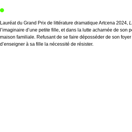
Lauréat du Grand Prix de littérature dramatique Artcena 2024,
L
l’imaginaire d’une petite fille, et dans la lutte acharnée de son 
maison familiale. Refusant de se faire déposséder de son foyer et
d’enseigner à sa fille la nécessité de résister.
Récit de combat et de transmission,
Lichen
donne à voir la vie e
monde s’écroule au rythme des pelleteuses qui démantèlent leur
DISTRIBUTION
DE
Magali Mougel
MISE EN SCÈNE
Julien Kosellek
AVEC
Natalie Beder, Ayana Fuentes-Uno, Viktoria Kozlova
CRÉATION MUSICALE
Ayana Fuentes-Uno
SCÉNOGRAPHIE
Xavier Hollebecq et Nathalie Savary