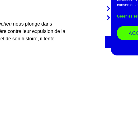
consentement
L'ensembl
Gérer les se
Le site de 
ichen
nous plonge dans
père contre leur expulsion de la
AC
 de son histoire, il tente
DOSSIER
t la lutte d’une famille dont le
REVUE D
 quartier.
PROCH
À venir !
TOUTES 