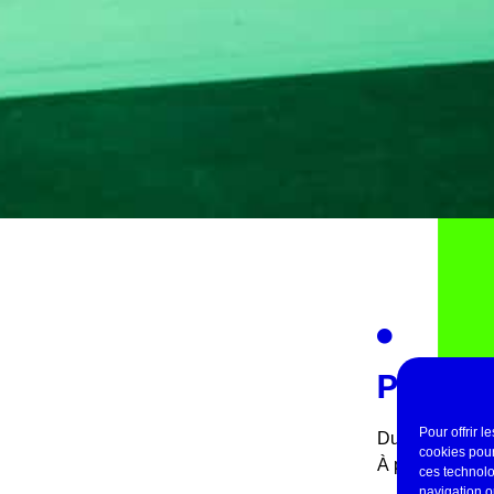
PRATI
Pour offrir 
Durée : 1h25
cookies pour
À partir de 14 
ces technolo
navigation ou