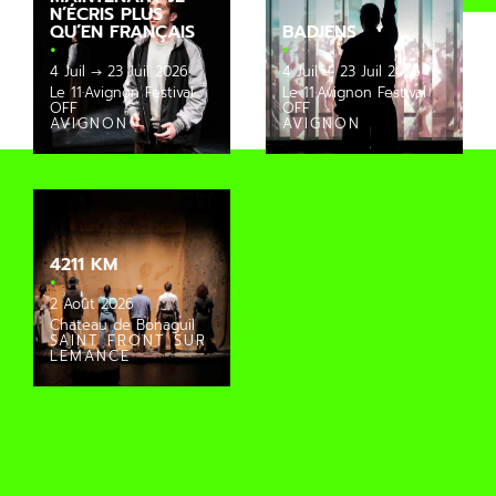
N’ÉCRIS PLUS
QU’EN FRANÇAIS
BADJENS
·
·
4 Juil → 23 Juil 2026
4 Juil → 23 Juil 2026
Le 11·Avignon Festival
Le 11·Avignon Festival
OFF
OFF
AVIGNON
AVIGNON
4211 KM
·
2 Août 2026
Chateau de Bonaguil
SAINT FRONT SUR
LEMANCE