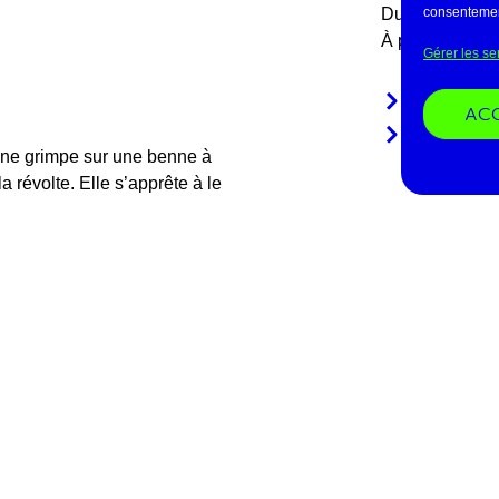
Durée : 1h15
consentement
À partir de 12 
Gérer les se
La Compag
AC
Le site de 
nne grimpe sur une benne à
 révolte. Elle s’apprête à le
 aux flashballs des miliciens, sa
DOSSIER
ance non désirée, et ce surnom,
 mère.
REVUE D
espoir, construit sous la forme
me du roman de la journaliste et
hommage aux jeunes manifestantes
PROCH
résister.. »
4 Juil → 23 Ju
OFF • Avigno