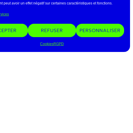
 peut avoir un effet négatif sur certaines caractéristiques et fonctions.
ans
rvices
nie Ava
CEPTER
REFUSER
PERSONNALISER
la compagnie
Cookies
RGPD
 ARTISTIQUE
E PRESSE
AINES DATES
il 2026 .
Le 11·Avignon Festival
n