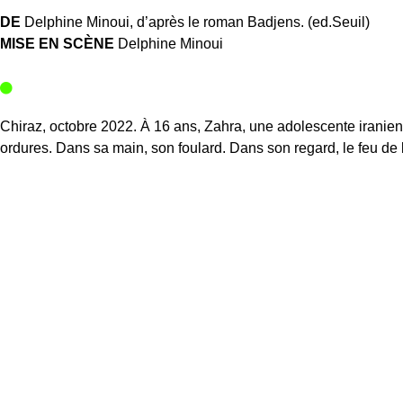
DE
Delphine Minoui, d’après le roman Badjens. (ed.Seuil)
MISE EN SCÈNE
Delphine Minoui
Chiraz, octobre 2022. À 16 ans, Zahra, une adolescente iranie
ordures. Dans sa main, son foulard. Dans son regard, le feu de la
brûler, en plein cœur du soulèvement Femme, Vie, Liberté. Face
vie défile en flashback dans sa tête. À commencer par sa naiss
« Badjens » (« mauvais genre » ou « effrontée ») donné par sa
Ce monologue intérieur, cri étouffé devenu chant de révolte et d’
d’une performance multidisciplinaire, est une adaptation épony
écrivaine d’origine iranienne Delphine Minoui (éd.Seuil), en 
iraniennes, à celles parties trop vite, aux autres qui continuent à 
DISTRIBUTION