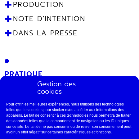
PRODUCTION
NOTE D'INTENTION
DANS LA PRESSE
PRATIQUE
Gestion des
Durée : 1h25
cookies
À partir de 12 ans
Pour offrir les meilleures expériences, nous utilisons des technologies
telles que les cookies pour stocker et/ou accéder aux informations des
La Pièce Montée
appareils. Le fait de consentir à ces technologies nous permettra de traiter
des données telles que le comportement de navigation ou les ID uniques
sur ce site. Le fait de ne pas consentir ou de retirer son consentement peut
avoir un effet négatif sur certaines caractéristiques et fonctions.
DOSSIER ARTISTIQUE