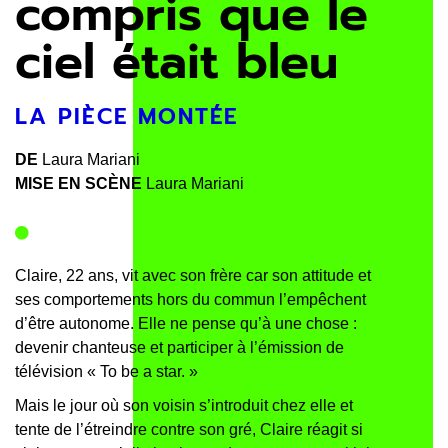
compris que le
ciel était bleu
LA PIÈCE MONTÉE
DE
Laura Mariani
MISE EN SCÈNE
Laura Mariani
Claire, 22 ans, vit avec son frère car son attitude et
ses comportements hors du commun l’empêchent
d’être autonome. Elle ne pense qu’à une chose :
devenir chanteuse et participer à l’émission de
télévision « To be a star. »
Mais le jour où son voisin s’introduit chez elle et
tente de l’étreindre contre son gré, Claire réagit si