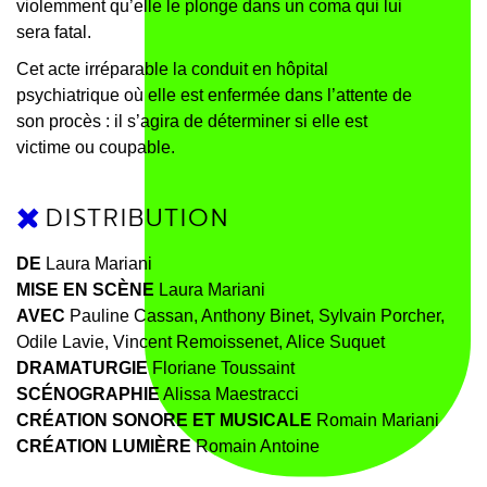
violemment qu’elle le plonge dans un coma qui lui
sera fatal.
Cet acte irréparable la conduit en hôpital
psychiatrique où elle est enfermée dans l’attente de
son procès : il s’agira de déterminer si elle est
victime ou coupable.
DISTRIBUTION
DE
Laura Mariani
MISE EN SCÈNE
Laura Mariani
AVEC
Pauline Cassan, Anthony Binet, Sylvain Porcher,
Odile Lavie, Vincent Remoissenet, Alice Suquet
DRAMATURGIE
Floriane Toussaint
SCÉNOGRAPHIE
Alissa Maestracci
CRÉATION SONORE ET MUSICALE
Romain Mariani
CRÉATION LUMIÈRE
Romain Antoine