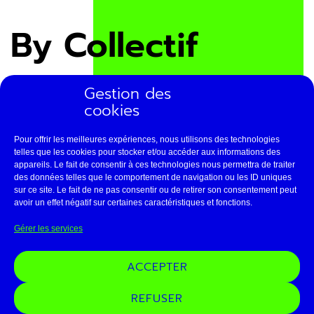
By Collectif
Gestion des
cookies
By COLLECTIF se crée en 2011. Ce fût d’abord le
souhait d’une collaboration artistique entre plusieurs
Pour offrir les meilleures expériences, nous utilisons des technologies
comédiens venus d’horizons différents. Notre volonté
telles que les cookies pour stocker et/ou accéder aux informations des
était portée par un réel besoin d’engagement
appareils. Le fait de consentir à ces technologies nous permettra de traiter
des données telles que le comportement de navigation ou les ID uniques
artistique de tous, autour d’un projet commun. Nous
sur ce site. Le fait de ne pas consentir ou de retirer son consentement peut
sommes convaincus que l’acteur lui aussi est en
avoir un effet négatif sur certaines caractéristiques et fonctions.
mesure de faire exister le sens de l’œuvre, de le
penser, parce qu’il l’aura avant tout éprouvé et vécu
Gérer les services
collectivement au plateau.
ACCEPTER
Le nom « By COLLECTIF » s’est imposé très vite à
nous comme une signature, une volonté
REFUSER
d’expérimenter un travail où chacun porte la