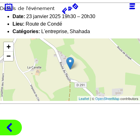
Aller
Détails de l'événement
au
contenu
Date:
23 janvier 2025 19h30
–
20h30
Lieu:
Route de Condé
Catégories:
L'entreprise
,
Shahada
+
−
Leaflet
| ©
OpenStreetMap
contributors