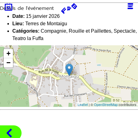
Aller
Détails de l'événement
au
contenu
Date:
15 janvier 2026
Lieu:
Terres de Montaigu
Catégories:
Compagnie
,
Rouille et Paillettes
,
Spectacle
,
Teatro la Fuffa
+
−
Leaflet
| ©
OpenStreetMap
contributors