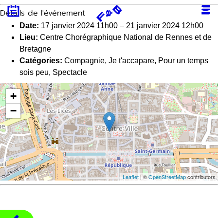
Aller
Détails de l'événement
au
contenu
Date:
17 janvier 2024 11h00
–
21 janvier 2024 12h00
Lieu:
Centre Chorégraphique National de Rennes et de
Bretagne
Catégories:
Compagnie
,
Je t'accapare
,
Pour un temps
sois peu
,
Spectacle
+
−
Leaflet
| ©
OpenStreetMap
contributors