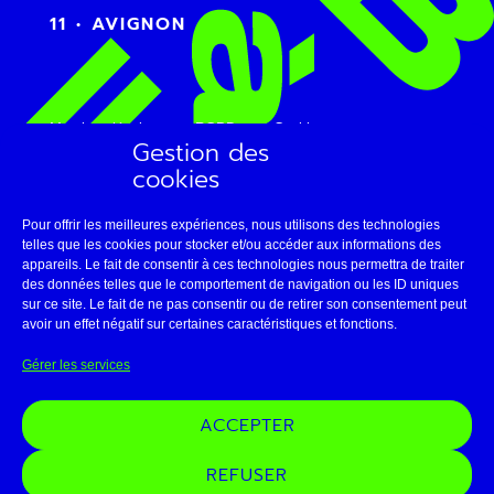
11 • AVIGNON
Mentions légales
RGPD
Cookies
Gestion des
Plan du site
cookies
Pour offrir les meilleures expériences, nous utilisons des technologies
telles que les cookies pour stocker et/ou accéder aux informations des
appareils. Le fait de consentir à ces technologies nous permettra de traiter
des données telles que le comportement de navigation ou les ID uniques
sur ce site. Le fait de ne pas consentir ou de retirer son consentement peut
avoir un effet négatif sur certaines caractéristiques et fonctions.
Gérer les services
ACCEPTER
REFUSER