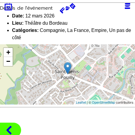
Aller
Détails de l'événement
au
contenu
Date:
12 mars 2026
Lieu:
Théâtre du Bordeau
Catégories:
Compagnie
,
La France, Empire
,
Un pas de
côté
+
−
Leaflet
| ©
OpenStreetMap
contributors