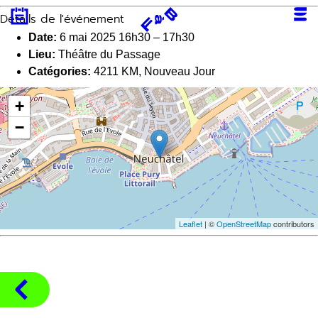
Aller
Détails de l'événement
au
contenu
Date:
6 mai 2025 16h30
–
17h30
Lieu:
Théâtre du Passage
Catégories:
4211 KM
,
Nouveau Jour
+
−
Leaflet
| ©
OpenStreetMap
contributors