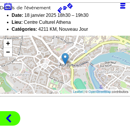
Aller
Détails de l'événement
au
contenu
Date:
18 janvier 2025 18h30
–
19h30
Lieu:
Centre Culturel Athena
Catégories:
4211 KM
,
Nouveau Jour
+
−
Leaflet
| ©
OpenStreetMap
contributors