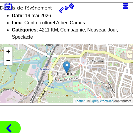
Aller
Détails de l'événement
au
contenu
Date:
19 mai 2026
Lieu:
Centre culturel Albert Camus
Catégories:
4211 KM
,
Compagnie
,
Nouveau Jour
,
Spectacle
+
−
Leaflet
| ©
OpenStreetMap
contributors