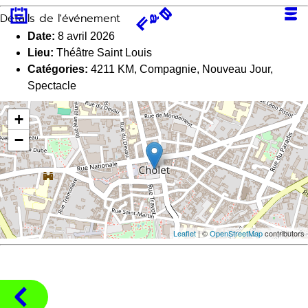
Aller
Détails de l'événement
au
contenu
Date:
8 avril 2026
Lieu:
Théâtre Saint Louis
Catégories:
4211 KM
,
Compagnie
,
Nouveau Jour
,
Spectacle
+
−
Leaflet
| ©
OpenStreetMap
contributors