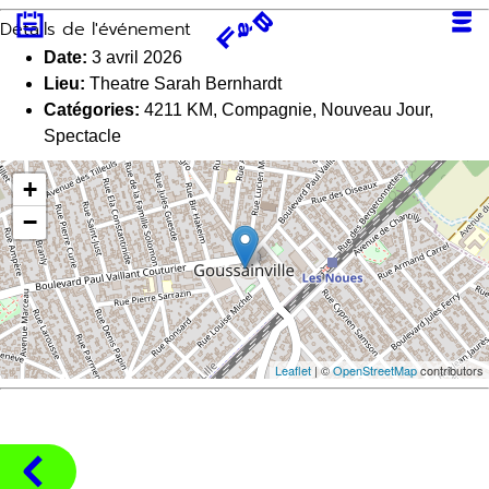
Aller
Détails de l'événement
au
contenu
Date:
3 avril 2026
Lieu:
Theatre Sarah Bernhardt
Catégories:
4211 KM
,
Compagnie
,
Nouveau Jour
,
Spectacle
+
−
Leaflet
| ©
OpenStreetMap
contributors