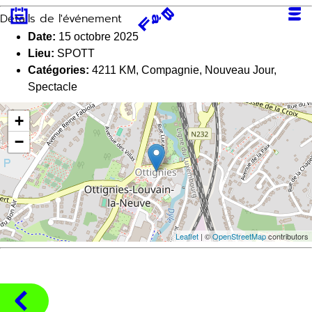
Aller
Détails de l'événement
au
contenu
Date:
15 octobre 2025
Lieu:
SPOTT
Catégories:
4211 KM
,
Compagnie
,
Nouveau Jour
,
Spectacle
+
−
Leaflet
| ©
OpenStreetMap
contributors