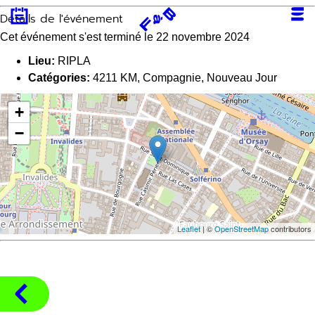
Aller
Détails de l'événement
au
contenu
Cet événement s'est terminé le 22 novembre 2024
Lieu:
RIPLA
Catégories:
4211 KM
,
Compagnie
,
Nouveau Jour
+
−
Leaflet
| ©
OpenStreetMap
contributors